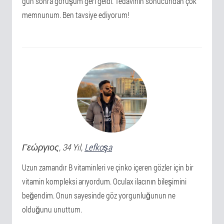
gün sonra görüşüm geri geldi. Tedavinin sonucundan çok
memnunum. Ben tavsiye ediyorum!
Γεώργιος
, 34 Yıl,
Lefkoşa
Uzun zamandır B vitaminleri ve çinko içeren gözler için bir
vitamin kompleksi arıyordum. Oculax ilacının bileşimini
beğendim. Onun sayesinde göz yorgunluğunun ne
olduğunu unuttum.