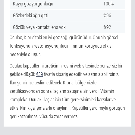
Kayıp göz yorgunluğu
100%
Gözlerdeki ağrı gitti
%96
Gözlük veya kontakt lens yok
%92
Oculax, Kıbrıs'taki en iyi göz sağlığı ürünüdür. Onunla görsel
fonksiyonun restorasyonu, ilacın immün koruyucu etkisi
nedeniyle oluşur.
Oculax kapsüllerini üreticinin resmi web sitesinde benzersiz bir
şekilde düşük
€39
fiyatla sipariş edebilir ve satın alabilirsiniz.
İlaç şehrinize teslim edilecek. Kıbrıs, bölgemizde
sertifikasyondan sonra ilaçların satışına izin verdi. Vitamin
kompleksi Oculax, ilaçlar için tüm gereksinimleri karşılar ve
etkisi klinik çalışmalarla onaylanır. Kapsüller yardımıyla görüşün
geri kazanılması vücuda zarar vermez.