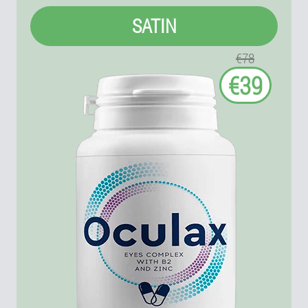
SATIN
€78
€39