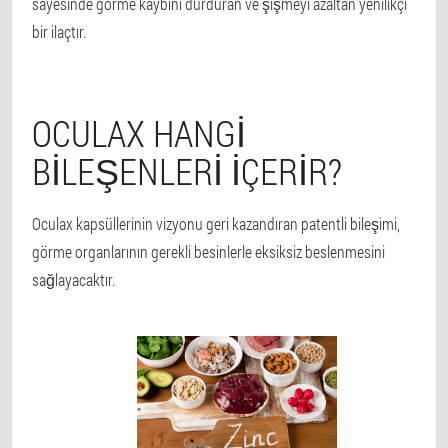
sayesinde görme kaybını durduran ve şişmeyi azaltan yenilikçi
bir ilaçtır.
OCULAX HANGI
BILEŞENLERI IÇERIR?
Oculax kapsüllerinin vizyonu geri kazandıran patentli bileşimi,
görme organlarının gerekli besinlerle eksiksiz beslenmesini
sağlayacaktır.