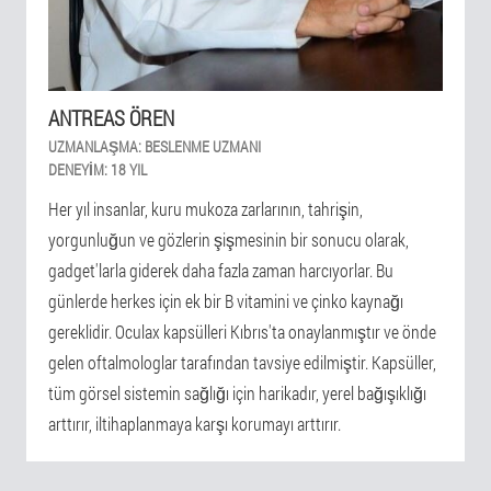
ANTREAS ÖREN
UZMANLAŞMA:
BESLENME UZMANI
DENEYIM:
18 YIL
Her yıl insanlar, kuru mukoza zarlarının, tahrişin,
yorgunluğun ve gözlerin şişmesinin bir sonucu olarak,
gadget'larla giderek daha fazla zaman harcıyorlar. Bu
günlerde herkes için ek bir B vitamini ve çinko kaynağı
gereklidir. Oculax kapsülleri Kıbrıs'ta onaylanmıştır ve önde
gelen oftalmologlar tarafından tavsiye edilmiştir. Kapsüller,
tüm görsel sistemin sağlığı için harikadır, yerel bağışıklığı
arttırır, iltihaplanmaya karşı korumayı arttırır.