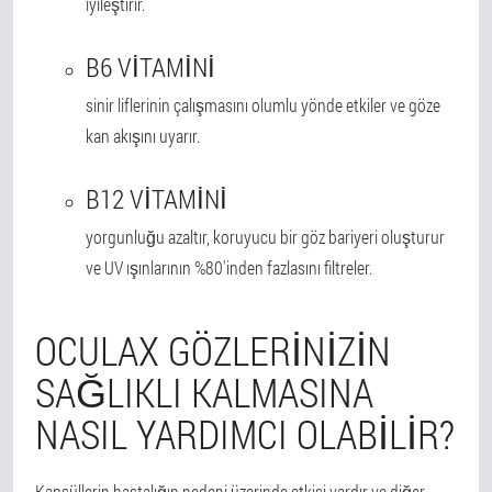
iyileştirir.
B6 VITAMINI
sinir liflerinin çalışmasını olumlu yönde etkiler ve göze
kan akışını uyarır.
B12 VITAMINI
yorgunluğu azaltır, koruyucu bir göz bariyeri oluşturur
ve UV ışınlarının %80'inden fazlasını filtreler.
OCULAX GÖZLERINIZIN
SAĞLIKLI KALMASINA
NASIL YARDIMCI OLABILIR?
Kapsüllerin hastalığın nedeni üzerinde etkisi vardır ve diğer