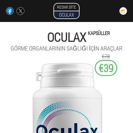
RESMI SITE
OCULAX
OCULAX
KAPSÜLLER
GÖRME ORGANLARININ SAĞLIĞI IÇIN ARAÇLAR
€78
€39