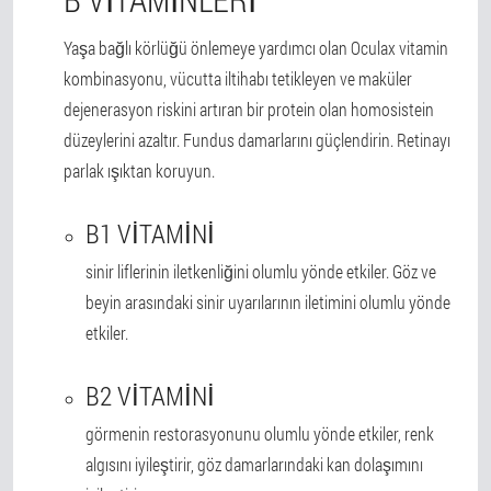
Yaşa bağlı körlüğü önlemeye yardımcı olan Oculax vitamin
kombinasyonu, vücutta iltihabı tetikleyen ve maküler
dejenerasyon riskini artıran bir protein olan homosistein
düzeylerini azaltır. Fundus damarlarını güçlendirin. Retinayı
parlak ışıktan koruyun.
B1 VITAMINI
sinir liflerinin iletkenliğini olumlu yönde etkiler. Göz ve
beyin arasındaki sinir uyarılarının iletimini olumlu yönde
etkiler.
B2 VITAMINI
görmenin restorasyonunu olumlu yönde etkiler, renk
algısını iyileştirir, göz damarlarındaki kan dolaşımını