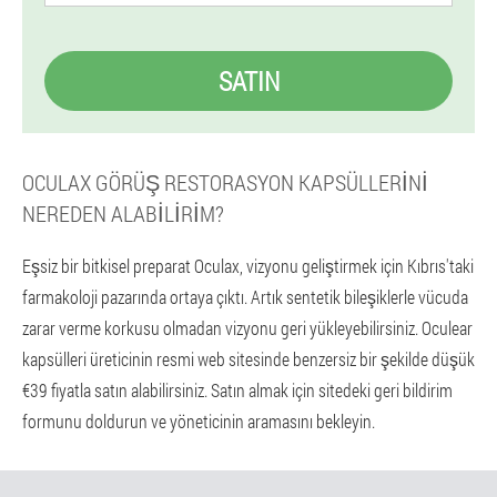
SATIN
OCULAX GÖRÜŞ RESTORASYON KAPSÜLLERINI
NEREDEN ALABILIRIM?
Eşsiz bir bitkisel preparat Oculax, vizyonu geliştirmek için Kıbrıs'taki
farmakoloji pazarında ortaya çıktı. Artık sentetik bileşiklerle vücuda
zarar verme korkusu olmadan vizyonu geri yükleyebilirsiniz. Oculear
kapsülleri üreticinin resmi web sitesinde benzersiz bir şekilde düşük
€39 fiyatla satın alabilirsiniz. Satın almak için sitedeki geri bildirim
formunu doldurun ve yöneticinin aramasını bekleyin.