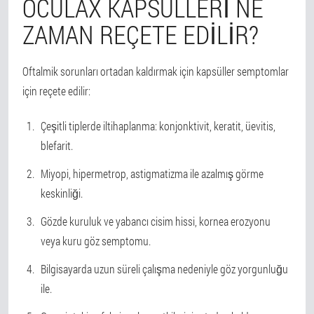
OCULAX KAPSÜLLERI NE
ZAMAN REÇETE EDILIR?
Oftalmik sorunları ortadan kaldırmak için kapsüller semptomlar
için reçete edilir:
Çeşitli tiplerde iltihaplanma: konjonktivit, keratit, üevitis,
blefarit.
Miyopi, hipermetrop, astigmatizma ile azalmış görme
keskinliği.
Gözde kuruluk ve yabancı cisim hissi, kornea erozyonu
veya kuru göz semptomu.
Bilgisayarda uzun süreli çalışma nedeniyle göz yorgunluğu
ile.