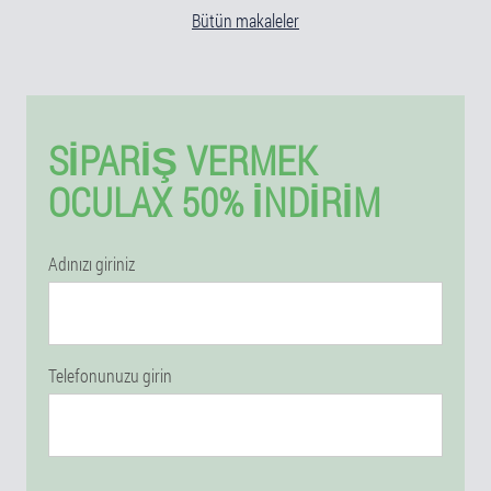
Bütün makaleler
SIPARIŞ VERMEK
OCULAX 50% İNDIRIM
Adınızı giriniz
Telefonunuzu girin